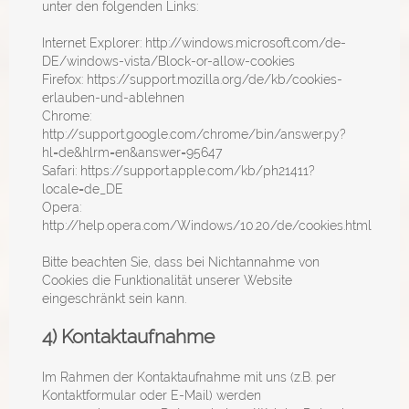
unter den folgenden Links:
Internet Explorer: http://windows.microsoft.com/de-
DE/windows-vista/Block-or-allow-cookies
Firefox: https://support.mozilla.org/de/kb/cookies-
erlauben-und-ablehnen
Chrome:
http://support.google.com/chrome/bin/answer.py?
hl=de&hlrm=en&answer=95647
Safari: https://support.apple.com/kb/ph21411?
locale=de_DE
Opera:
http://help.opera.com/Windows/10.20/de/cookies.html
Bitte beachten Sie, dass bei Nichtannahme von
Cookies die Funktionalität unserer Website
eingeschränkt sein kann.
4) Kontaktaufnahme
Im Rahmen der Kontaktaufnahme mit uns (z.B. per
Kontaktformular oder E-Mail) werden