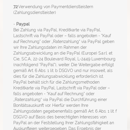
7.2
Verwendung von Paymentdienstleistern
(Zahlungsdienstleister)
-
Paypal
Bei Zahlung via PayPal, Kreditkarte via PayPal,
Lastschrift via PayPal oder – falls angeboten - "Kauf
auf Rechnung" oder „Ratenzahlung“ via PayPal geben
wir Ihre Zahlungsdaten im Rahmen der
Zahlungsabwicklung an die PayPal (Europe) S.a.r.l. et
Cie, S.C.A., 22-24 Boulevard Royal, L-2449 Luxembourg
(nachfolgend "PayPal"), weiter. Die Weitergabe erfolgt
gemäß Art. 6 Abs. 1 lit. b DSGVO und nur insoweit, als
dies für die Zahlungsabwicklung erforderlich ist.
PayPal behält sich für die Zahlungsmethoden
Kreditkarte via PayPal, Lastschrift via PayPal oder –
falls angeboten - "Kauf auf Rechnung" oder
„Ratenzahlung“ via PayPal die Durchführung einer
Bonitätsauskunft vor. Hierfür werden Ihre
Zahlungsdaten gegebenenfalls gemäß Art. 6 Abs. 1 lit. f
DSGVO auf Basis des berechtigten Interesses von
PayPal an der Feststellung Ihrer Zahlungsfähigkeit an
Auskunfteien weitergegeben. Das Ergebnis der