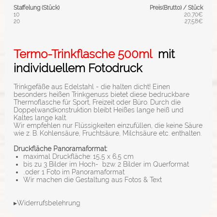
Staffelung (Stück)
Preis(Brutto) / Stück
10
20,70€
20
27,58€
Termo-Trinkflasche 500ml
mit
individuellem Fotodruck
Trinkgefäße aus Edelstahl - die halten dicht! Einen
besonders heißen Trinkgenuss bietet diese bedruckbare
Thermoflasche für Sport, Freizeit oder Büro. Durch die
Doppelwandkonstruktion bleibt Heißes lange heiß und
Kaltes lange kalt.
Wir empfehlen nur Flüssigkeiten einzufüllen, die keine Säure
wie z. B. Kohlensäure, Fruchtsäure, Milchsäure etc. enthalten.
Druckfläche
Panoramaformat:
maximal Druckfläche: 15,5 x 6,5 cm
bis zu 3 Bilder im Hoch- bzw. 2 Bilder im Querformat
..oder 1 Foto im Panoramaformat
Wir machen die Gestaltung aus Fotos & Text
▸Widerrufsbelehrung